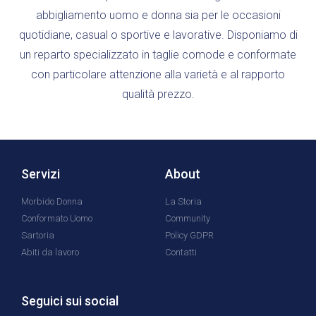
abbigliamento uomo e donna sia per le occasioni
quotidiane, casual o sportive e lavorative. Disponiamo di
un reparto specializzato in taglie comode e conformate
con particolare attenzione alla varietà e al rapporto
qualità prezzo.
Servizi
About
Morbido Donna
La Storia
Conformato Uomo
Community
Sartoria
Policy GDPR
Abiti da lavoro
Contatti
Seguici sui social