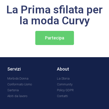
La Prima sfilata per
la moda Curvy
Partecipa
Servizi
About
Morbido Donna
La Storia
Conformato Uomo
Community
Sartoria
Policy GDPR
Abiti da lavoro
Contatti