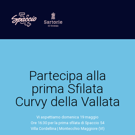
Partecipa alla
prima Sfilata
Curvy della Vallata
Vi aspettiamo domenica 19 maggio
Ore 16:30 per la prima sfilata di Spaccio 54
Villa Cordellina | Montecchio Maggiore (VI)